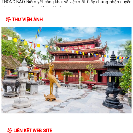
THÔNG BÁO Niêm yết công khai về việc mất Giấy chứng nhận quyền
sử dụng đất, quyền sở hữu tài sản...
THƯ VIỆN ẢNH
Thông báo về việc làm lại giấy ủy quyền lĩnh trợ cấp cho các đối tượng
Bảo trợ xã hội và bổ sung...
Công văn số 2968/QLD-MP ngày 31/7/2026 của Cục quản lý Dược -
Bộ Y tế về việc đình chỉ lưu hành,...
Công văn v/v đình chỉ lưu hành, thu hồi và tiêu hủy mỹ phẩm vi phạm
Công văn v/v thực hiện liên thông dữ liệu khám sức khỏe định kỳ,
khám sàng lọc
Công văn số 186/KH- UBND Triển khai thực hiện Chương trình quốc gia
về an toàn trong sử dụng điện...
Quyết định số: 55 /2026/QĐ-UBND TP Quy định hệ số điều chỉnh mức
thu nhập đủ điều kiện để được mua,...
Công văn số 8387/SXD - CCGĐXD của Sở Xây dựng TP Hải Phòng V/v
LIÊN KẾT WEB SITE
tiếp tục triển khai thực hiện công...