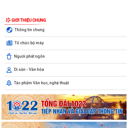
GIỚI THIỆU CHUNG
Thông tin chung
Tổ chức bộ máy
Người phát ngôn
Di sản - Văn hóa
Công văn số 163-CV/BXDĐĐU ngày 06/8/2026 của Ban Xây dựng
Tác phẩm Văn học, nghệ thuật
Đảng Đảng ủy xã An Hưng về việc điều...
Kế hoạch số 197/KH-UBND ngày 06/8/2026 của UBND xã An Hưng về
việc triển khai hoạt động chăm sóc...
Công văn số 1487/UBND-VHXH ngày 06/8/2026 của UBND xã An
Hưng về việc tăng cường công tác truyền...