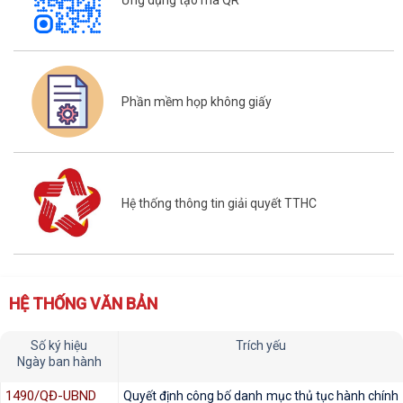
Phần mềm họp không giấy
Hệ thống thông tin giải quyết TTHC
HỆ THỐNG VĂN BẢN
Số ký hiệu
Trích yếu
Ngày ban hành
1490/QĐ-UBND
Quyết định công bố danh mục thủ tục hành chính
02/06/2023
được sửa đổi, bổ sung trong lĩnh vực đất đai
trên...