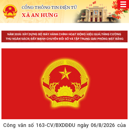
CỔNG THÔNG TIN ĐIỆN TỬ
XÃ AN HƯNG
Kế hoạch số 197/KH-UBND ngày 06/8/2026 của
UBND xã An Hưng về việc triển khai hoạt động chăm
sóc sức khỏe Bà mẹ - Trẻ em, Sức khỏe sinh sản năm
2026 trên địa bàn xã An Hưng