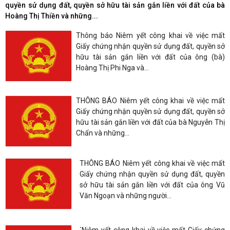
Thông báo Niêm yết công khai về việc mất
THÔNG BÁO Niêm yết công khai về việc mất Giấy chứng
Giấy chứng nhận quyền sử dụng đất, quyền sở
nhận quyền sử dụng đất, quyền sở hữu tài sản gắn liền
hữu tài sản gắn liền với đất của ông (bà)
với đất của bà Mai Thị Hải và những người có quyền lợi
Hoàng Thị Phi Nga và...
liên quan, địa chỉ thường trú tại thôn Đức Phong, xã Kiến
Minh, thành phố Hải Phòng.
THÔNG BÁO Niêm yết công khai về việc mất Giấy chứng
THÔNG BÁO Niêm yết công khai về việc mất
nhận quyền sử dụng đất, quyền sở hữu tài sản gắn liền
Giấy chứng nhận quyền sử dụng đất, quyền sở
với đất của bà Đàm Thị Sỹ và những người có quyền lợi
hữu tài sản gắn liền với đất của bà Nguyễn Thị
liên quan, địa chỉ thường trú tại thôn Đức Phong, xã Kiến
Chẩn và những...
Minh, thành phố Hải Phòng
THÔNG BÁO Niêm yết công khai về việc mất
Giấy chứng nhận quyền sử dụng đất, quyền
sở hữu tài sản gắn liền với đất của ông Vũ
Văn Ngoạn và những người...
`Niêm yết công khai về việc mất Giấy chứng
nhận quyền sử dụng đất, quyền sở hữu tài
sản gắn liền với đất của ông Nguyễn Văn Mến