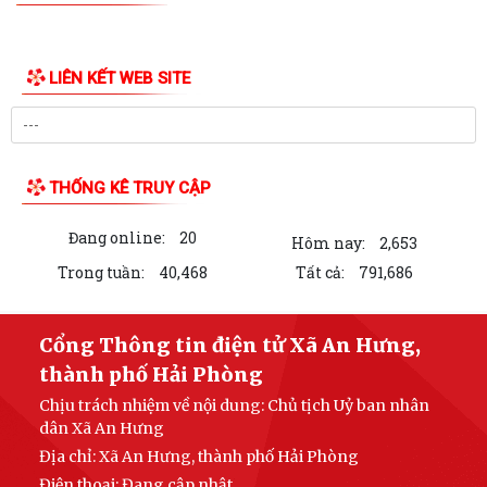
THƯ VIỆN ẢNH
LIÊN KẾT WEB SITE
THỐNG KÊ TRUY CẬP
Đang online:
20
Hôm nay:
2,653
Trong tuần:
40,468
Tất cả:
791,686
Cổng Thông tin điện tử Xã An Hưng,
thành phố Hải Phòng
Chịu trách nhiệm về nội dung: Chủ tịch Uỷ ban nhân