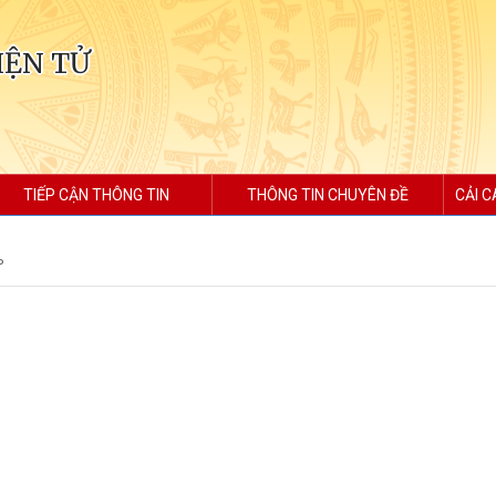
IỆN TỬ
TIẾP CẬN THÔNG TIN
THÔNG TIN CHUYÊN ĐỀ
CẢI C
P