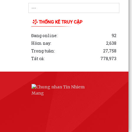
THỐNG KÊ TRUY CẬP
Đang online:
92
Hôm nay:
2,638
Trong tuần:
27,758
Tất cả:
778,973