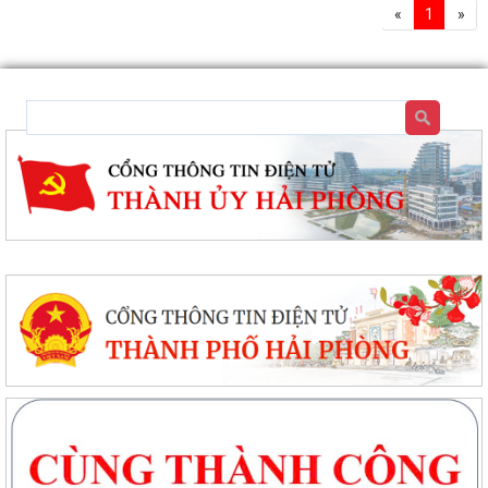
«
1
»