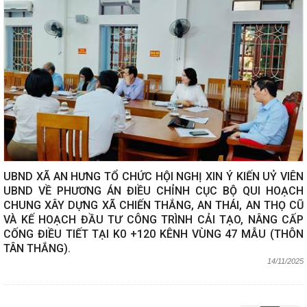
UBND XÃ AN HƯNG TỔ CHỨC HỘI NGHỊ XIN Ý KIẾN UỶ VIÊN
UBND VỀ PHƯƠNG ÁN ĐIỀU CHỈNH CỤC BỘ QUI HOẠCH
CHUNG XÂY DỰNG XÃ CHIẾN THẮNG, AN THÁI, AN THỌ CŨ
VÀ KẾ HOẠCH ĐẦU TƯ CÔNG TRÌNH CẢI TẠO, NÂNG CẤP
CỐNG ĐIỀU TIẾT TẠI K0 +120 KÊNH VÙNG 47 MẪU (THÔN
TÂN THẮNG).
14/11/2025