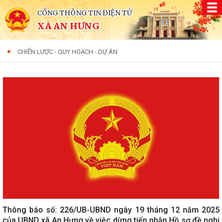
CỔNG THÔNG TIN ĐIỆN TỬ
XÃ AN HƯNG
CHIẾN LƯỢC - QUY HOẠCH - DỰ ÁN
Thông báo số: 226/UB-UBND ngày 19 tháng 12 năm 2025
của UBND xã An Hưng về việc dừng tiếp nhận Hồ sơ đề nghị