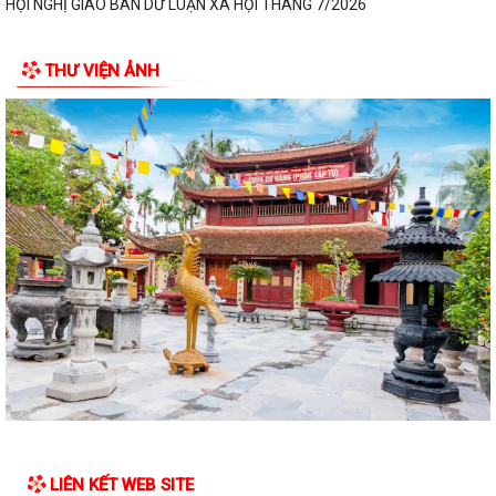
HỘI NGHỊ GIAO BAN DƯ LUẬN XÃ HỘI THÁNG 7/2026
Kế hoạch triển khai chương trình EPA- Khóa 15
THƯ VIỆN ẢNH
Kế hoạch tăng cường thực thi hiệu quả Công ước về quyền của người
khuyết tật và các khuyến nghị phù...
Công văn v/v giải quyết chế độ chính sách đối với người hoạt động
không chuyên trách ở thôn
Kế hoạch triển khai thực hiện một số hoạt động chuyên môn thuộc
Chương trình mục tiêu quốc gia chăm...
XÃ AN HƯNG TẬP TRUNG TRIỂN KHAI PHỔ CẬP GIÁO DỤC MẦM NON
CHO TRẺ EM TỪ 03 ĐẾN 05 TUỔI
ĐOÀN CÔNG TÁC SỞ NÔNG NGHIỆP VÀ MÔI TRƯỜNG KIỂM TRA HỒ SƠ
ĐỀ NGHỊ CẤP KINH PHÍ HỖ TRỢ TRIỂN KHAI,...
Kế hoạch triển khai thực hiện Chương trình phòng ngừa và ứng phó với
bạo lực trên cơ sở giới trên...
LIÊN KẾT WEB SITE