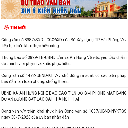
Công văn số 186/KH- UBND Triển khai thực hiện Chương trình quốc gia
về an toàn trong sử dụng điện...
Quyết định số: 55 /2026/QĐ-UBND TP Quy định hệ số điều chỉnh mức
TIN MỚI
thu nhập đủ điều kiện để được mua,...
Công văn số 8387/SXD - CCGĐXD của Sở Xây dựng TP Hải Phòng V/v
tiếp tục triển khai thực hiện công...
Thông báo số 3829/TB-UBND của xã An Hưng Về việc yêu cầu chấm
dứt hành vi vi phạm và khắc phục hiện...
Công văn số 1472/UBND-KT V/v chủ động rà soát, có các biện pháp
bảo đảm an toàn phòng, chống thiên...
UBND XÃ AN HƯNG NGHE BÁO CÁO TIẾN ĐỘ GIẢI PHÓNG MẶT BẰNG
DỰ ÁN ĐƯỜNG SẮT LÀO CAI – HÀ NỘI – HẢI...
Công văn v/v triển khai thực hiện Công văn số 1657/UBND-NVKTGS
ngày 30/7/2026 của Ủy ban nhân dân...