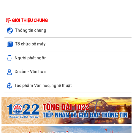
GIỚI THIỆU CHUNG
Thông tin chung
Tổ chức bộ máy
Người phát ngôn
Di sản - Văn hóa
Tác phẩm Văn học, nghệ thuật
Công văn số 2968/QLD-MP ngày 31/7/2026 của Cục quản lý Dược -
Bộ Y tế về việc đình chỉ lưu hành,...
Công văn v/v đình chỉ lưu hành, thu hồi và tiêu hủy mỹ phẩm vi phạm
Công văn v/v thực hiện liên thông dữ liệu khám sức khỏe định kỳ,
khám sàng lọc