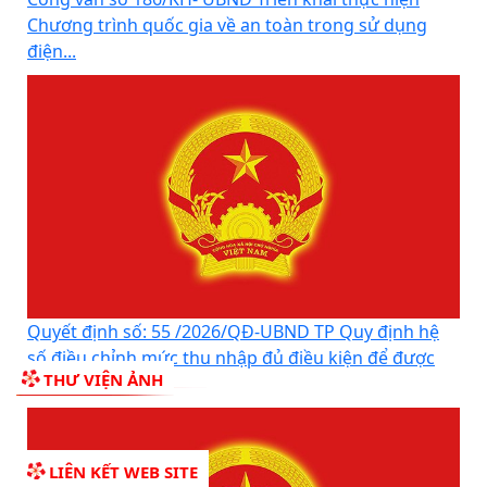
Công văn số 186/KH- UBND Triển khai thực hiện
Chương trình quốc gia về an toàn trong sử dụng
điện...
Quyết định số: 55 /2026/QĐ-UBND TP Quy định hệ
số điều chỉnh mức thu nhập đủ điều kiện để được
THƯ VIỆN ẢNH
mua,...