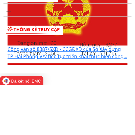
Công văn số 8387/SXD - CCGĐXD của Sở Xây dựng
TP Hải Phòng V/v tiếp tục triển khai thực hiện công...
Đã kết nối EMC
LIÊN KẾT WEB SITE