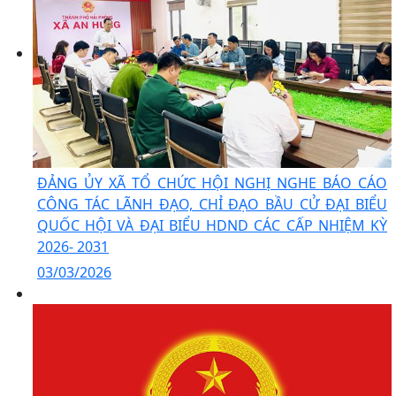
ĐẢNG ỦY XÃ TỔ CHỨC HỘI NGHỊ NGHE BÁO CÁO
CÔNG TÁC LÃNH ĐẠO, CHỈ ĐẠO BẦU CỬ ĐẠI BIỂU
QUỐC HỘI VÀ ĐẠI BIỂU HDND CÁC CẤP NHIỆM KỲ
2026- 2031
03/03/2026