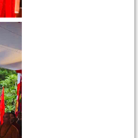
Công văn v/v tập trung triển khai thực hiện phổ
cập giáo dục mầm non cho trẻ em từ 03 đến 05
tuổi...
THÔNG BÁO TUYỂN CHỌN THỰC TẬP SINH NỮ
ĐI THỰC TẬP KỸ THUẬT TẠI NHẬT BẢN ĐỢT II
NĂM 2026
UBND XÃ AN HƯNG TỔ CHỨC HỘI NGHỊ ĐÁNH
GIÁ KẾT QUẢ THỰC HIỆN NHIỆM VỤ THÁNG 7,
TRIỂN KHAI NHIỆM VỤ...
UBND XÃ AN HƯNG TỔ CHỨC LỄ CHÀO CỜ
THÁNG 8 NĂM 2026
Kế hoạch tổ chức khám sức khoẻ định kỳ hoặc
khám sàng lọc miễn phí cho người dân trên địa
bàn xã An...
Kế hoạch triển khai chiến dịch 100 ngày tạo lập,
cập nhật Sổ sức khoẻ điện tử trên ứng dụng