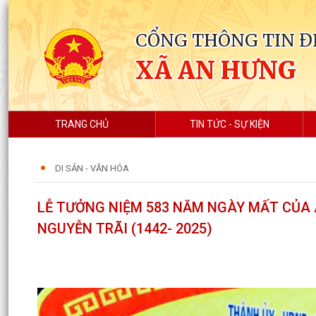
CỔNG THÔNG TIN Đ
XÃ AN HƯNG
TRANG CHỦ
TIN TỨC - SỰ KIỆN
DI SẢN - VĂN HÓA
LỄ TƯỞNG NIỆM 583 NĂM NGÀY MẤT CỦA 
NGUYỄN TRÃI (1442- 2025)