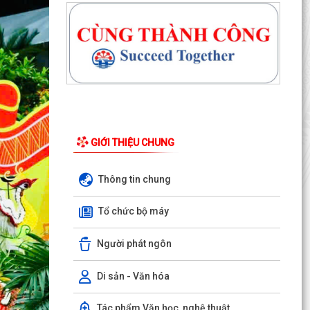
GIỚI THIỆU CHUNG
Thông tin chung
Công văn số 163-CV/BXDĐĐU ngày 06/8/2026
của Ban Xây dựng Đảng Đảng ủy xã An Hưng về
Tổ chức bộ máy
việc điều...
Người phát ngôn
Kế hoạch số 197/KH-UBND ngày 06/8/2026 của
UBND xã An Hưng về việc triển khai hoạt động
chăm sóc...
Di sản - Văn hóa
Công văn số 1487/UBND-VHXH ngày
Tác phẩm Văn học, nghệ thuật