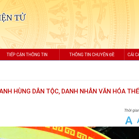
IỆN TỬ
TIẾP CẬN THÔNG TIN
THÔNG TIN CHUYÊN ĐỀ
CẢI C
ANH HÙNG DÂN TỘC, DANH NHÂN VĂN HÓA THẾ