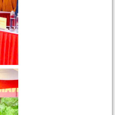
UBND XÃ AN HƯNG NGHE BÁO CÁO TIẾN ĐỘ
GIẢI PHÓNG MẶT BẰNG DỰ ÁN ĐƯỜNG SẮT LÀO
CAI – HÀ NỘI – HẢI...
Công văn v/v triển khai thực hiện Công văn số
1657/UBND-NVKTGS ngày 30/7/2026 của Ủy
ban nhân dân...
HỘI NGHỊ GIAO BAN DƯ LUẬN XÃ HỘI THÁNG
7/2026
Kế hoạch triển khai chương trình EPA- Khóa 15
Kế hoạch tăng cường thực thi hiệu quả Công
ước về quyền của người khuyết tật và các
khuyến nghị phù...
Công văn v/v giải quyết chế độ chính sách đối
với người hoạt động không chuyên trách ở thôn
Kế hoạch triển khai thực hiện một số hoạt động