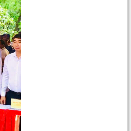
chuyên môn thuộc Chương trình mục tiêu quốc
gia chăm...
XÃ AN HƯNG TẬP TRUNG TRIỂN KHAI PHỔ CẬP
GIÁO DỤC MẦM NON CHO TRẺ EM TỪ 03 ĐẾN
05 TUỔI
ĐOÀN CÔNG TÁC SỞ NÔNG NGHIỆP VÀ MÔI
TRƯỜNG KIỂM TRA HỒ SƠ ĐỀ NGHỊ CẤP KINH
PHÍ HỖ TRỢ TRIỂN KHAI,...
Kế hoạch triển khai thực hiện Chương trình
phòng ngừa và ứng phó với bạo lực trên cơ sở
giới trên...
Kế hoạch thực hiện Chỉ thị số 15-CT/TU ngày
10/7/2026 của Ban Thường vụ Thành ủy Hải
Phòng về nâng...
UBND XÃ AN HƯNG TỔ CHỨC HỌP TỔ ĐÔN ĐỐC
THU HỒI NỢ QUÁ HẠN