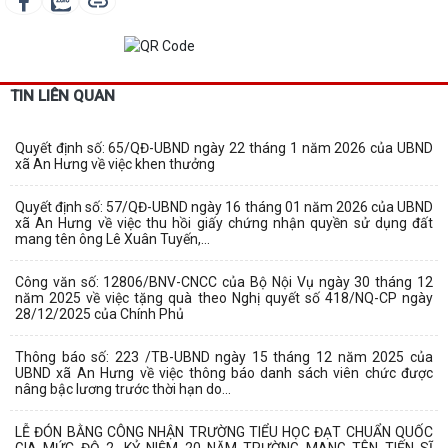
TIN LIÊN QUAN
Quyết định số: 65/QĐ-UBND ngày 22 tháng 1 năm 2026 của UBND
xã An Hưng về việc khen thưởng
Quyết định số: 57/QĐ-UBND ngày 16 tháng 01 năm 2026 của UBND
xã An Hưng về việc thu hồi giấy chứng nhận quyền sử dụng đất
mang tên ông Lê Xuân Tuyến,...
Công văn số: 12806/BNV-CNCC của Bộ Nội Vụ ngày 30 tháng 12
năm 2025 về việc tặng quà theo Nghị quyết số 418/NQ-CP ngày
28/12/2025 của Chính Phủ
Thông báo số: 223 /TB-UBND ngày 15 tháng 12 năm 2025 của
UBND xã An Hưng về việc thông báo danh sách viên chức được
nâng bậc lương trước thời hạn do...
LỄ ĐÓN BẰNG CÔNG NHẬN TRƯỜNG TIỂU HỌC ĐẠT CHUẨN QUỐC
GIA MỨC ĐỘ 2, KỶ NIỆM 20 NĂM TRƯỜNG MANG TÊN TIẾN SĨ