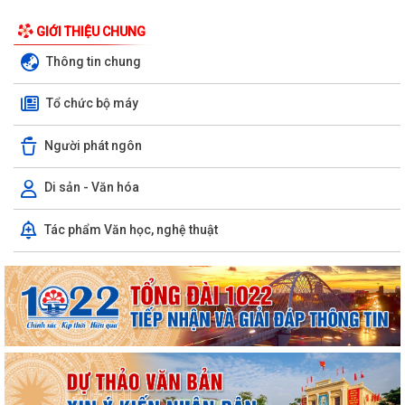
GIỚI THIỆU CHUNG
Thông tin chung
Tổ chức bộ máy
Người phát ngôn
Di sản - Văn hóa
Công văn số 163-CV/BXDĐĐU ngày 06/8/2026 của Ban Xây dựng
Tác phẩm Văn học, nghệ thuật
Đảng Đảng ủy xã An Hưng về việc điều...
Kế hoạch số 197/KH-UBND ngày 06/8/2026 của UBND xã An Hưng về
việc triển khai hoạt động chăm sóc...
Công văn số 1487/UBND-VHXH ngày 06/8/2026 của UBND xã An
Hưng về việc tăng cường công tác truyền...
THÔNG BÁO Niêm yết công khai về việc mất Giấy chứng nhận quyền