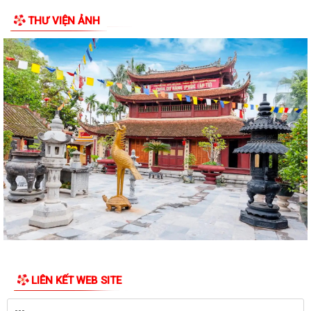
THƯ VIỆN ẢNH
Công văn số 2968/QLD-MP ngày 31/7/2026 của Cục quản lý Dược -
Bộ Y tế về việc đình chỉ lưu hành,...
Công văn v/v đình chỉ lưu hành, thu hồi và tiêu hủy mỹ phẩm vi phạm
Công văn v/v thực hiện liên thông dữ liệu khám sức khỏe định kỳ,
khám sàng lọc
Công văn số 186/KH- UBND Triển khai thực hiện Chương trình quốc gia
về an toàn trong sử dụng điện...
Quyết định số: 55 /2026/QĐ-UBND TP Quy định hệ số điều chỉnh mức
thu nhập đủ điều kiện để được mua,...
Công văn số 8387/SXD - CCGĐXD của Sở Xây dựng TP Hải Phòng V/v
tiếp tục triển khai thực hiện công...
Thông báo số 3829/TB-UBND của xã An Hưng Về việc yêu cầu chấm
LIÊN KẾT WEB SITE
dứt hành vi vi phạm và khắc phục hiện...