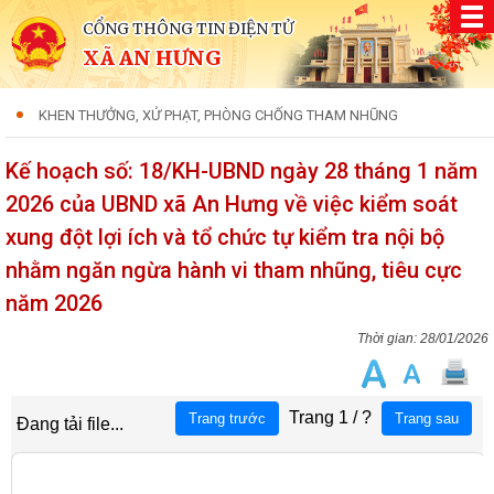
CỔNG THÔNG TIN ĐIỆN TỬ
XÃ AN HƯNG
KHEN THƯỞNG, XỬ PHẠT, PHÒNG CHỐNG THAM NHŨNG
Kế hoạch số: 18/KH-UBND ngày 28 tháng 1 năm
2026 của UBND xã An Hưng về việc kiểm soát
xung đột lợi ích và tổ chức tự kiểm tra nội bộ
nhằm ngăn ngừa hành vi tham nhũng, tiêu cực
năm 2026
28/01/2026