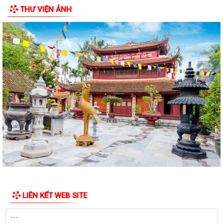
THƯ VIỆN ẢNH
Thông báo về việc làm lại giấy ủy quyền lĩnh trợ cấp cho các đối tượng
Bảo trợ xã hội và bổ sung...
Công văn số 2968/QLD-MP ngày 31/7/2026 của Cục quản lý Dược -
Bộ Y tế về việc đình chỉ lưu hành,...
Công văn v/v đình chỉ lưu hành, thu hồi và tiêu hủy mỹ phẩm vi phạm
Công văn v/v thực hiện liên thông dữ liệu khám sức khỏe định kỳ,
khám sàng lọc
Công văn số 186/KH- UBND Triển khai thực hiện Chương trình quốc gia
về an toàn trong sử dụng điện...
Quyết định số: 55 /2026/QĐ-UBND TP Quy định hệ số điều chỉnh mức
thu nhập đủ điều kiện để được mua,...
Công văn số 8387/SXD - CCGĐXD của Sở Xây dựng TP Hải Phòng V/v
LIÊN KẾT WEB SITE
tiếp tục triển khai thực hiện công...
Thông báo số 3829/TB-UBND của xã An Hưng Về việc yêu cầu chấm