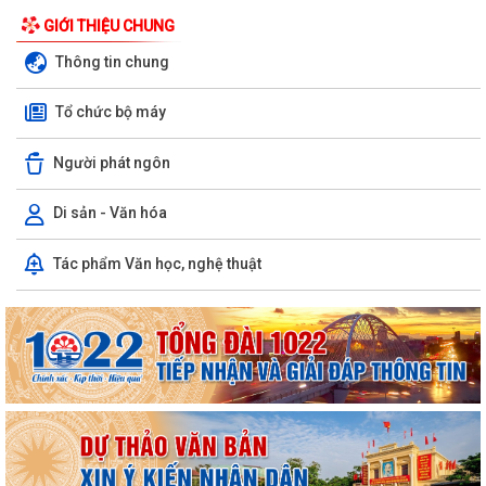
GIỚI THIỆU CHUNG
Thông tin chung
Tổ chức bộ máy
Người phát ngôn
Di sản - Văn hóa
Công văn số 163-CV/BXDĐĐU ngày 06/8/2026 của Ban Xây dựng
Tác phẩm Văn học, nghệ thuật
Đảng Đảng ủy xã An Hưng về việc điều...
Kế hoạch số 197/KH-UBND ngày 06/8/2026 của UBND xã An Hưng về
việc triển khai hoạt động chăm sóc...
Công văn số 1487/UBND-VHXH ngày 06/8/2026 của UBND xã An
Hưng về việc tăng cường công tác truyền...
THÔNG BÁO Niêm yết công khai về việc mất Giấy chứng nhận quyền
sử dụng đất, quyền sở hữu tài sản...