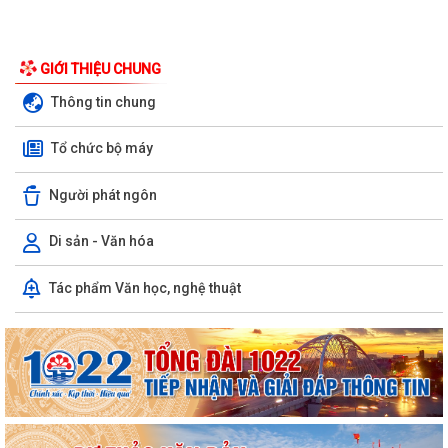
GIỚI THIỆU CHUNG
Thông tin chung
Tổ chức bộ máy
Người phát ngôn
Di sản - Văn hóa
Tác phẩm Văn học, nghệ thuật
UBND XÃ AN HƯNG NGHE BÁO CÁO TIẾN ĐỘ GIẢI PHÓNG MẶT BẰNG
DỰ ÁN ĐƯỜNG SẮT LÀO CAI – HÀ NỘI – HẢI...
HỘI NGHỊ GIAO BAN DƯ LUẬN XÃ HỘI THÁNG 7/2026
XÃ AN HƯNG TẬP TRUNG TRIỂN KHAI PHỔ CẬP GIÁO DỤC MẦM NON
CHO TRẺ EM TỪ 03 ĐẾN 05 TUỔI