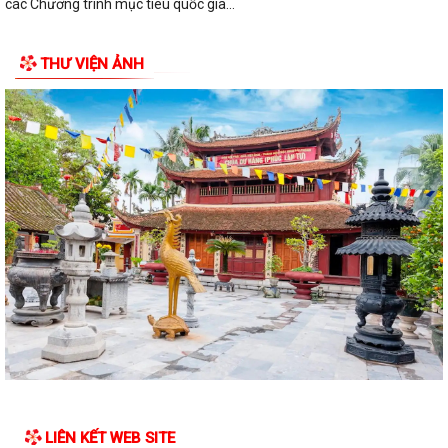
các Chương trình mục tiêu quốc gia...
Thông tin về chương trình thu hồi xe CB1000 Hornet (xe nhập khẩu) và
THƯ VIỆN ẢNH
xe Rebel 500 & CL500 (xe nhập...
QUYẾT ĐỊNH số 2900/QĐ-UBND ngày 24/7/2026 của UBND TP Hải
Phòng Về việc công bố danh mục thủ tục...
QUYẾT ĐỊNH số 2781/UBND- QĐ ngày 21/7/2026 của UBND TP Hải
Phòng Về việc công bố danh mục thủ tục...
QUYẾT ĐỊNH số 2701/QĐ-UBND ngày 14 /7/2026 của UBND TP Hải
Phòng Về việc công bố danh mục thủ tục...
Công văn 9171/SNNMT-VP ngày 24/7/2026 của Sở nông nghiệp và
môi trường V/v công khai danh mục thủ...
UBND XÃ AN HƯNG TỔ CHỨC HỘI NGHỊ XÉT DUYỆT ĐỐI TƯỢNG
HƯỞNG CHÍNH SÁCH HỖ TRỢ THEO NGHỊ QUYẾT SỐ...
HẢI PHÒNG TRIỂN KHAI HỌC TẬP TRÊN NỀN TẢNG "BÌNH DÂN HỌC VỤ
LIÊN KẾT WEB SITE
SỐ" TRÊN TOÀN THÀNH PHỐ