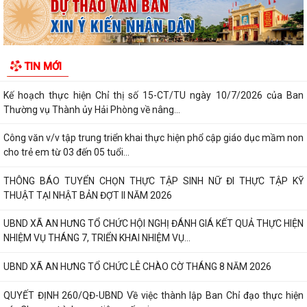
ĐOÀN CÔNG TÁC SỞ NÔNG NGHIỆP VÀ MÔI TRƯỜNG KIỂM TRA HỒ SƠ
ĐỀ NGHỊ CẤP KINH PHÍ HỖ TRỢ TRIỂN KHAI,...
Kế hoạch triển khai thực hiện Chương trình phòng ngừa và ứng phó với
TIN MỚI
bạo lực trên cơ sở giới trên...
Kế hoạch thực hiện Chỉ thị số 15-CT/TU ngày 10/7/2026 của Ban
Thường vụ Thành ủy Hải Phòng về nâng...
Công văn v/v tập trung triển khai thực hiện phổ cập giáo dục mầm non
cho trẻ em từ 03 đến 05 tuổi...
THÔNG BÁO TUYỂN CHỌN THỰC TẬP SINH NỮ ĐI THỰC TẬP KỸ
THUẬT TẠI NHẬT BẢN ĐỢT II NĂM 2026
UBND XÃ AN HƯNG TỔ CHỨC HỘI NGHỊ ĐÁNH GIÁ KẾT QUẢ THỰC HIỆN
NHIỆM VỤ THÁNG 7, TRIỂN KHAI NHIỆM VỤ...
UBND XÃ AN HƯNG TỔ CHỨC LỄ CHÀO CỜ THÁNG 8 NĂM 2026
QUYẾT ĐỊNH 260/QĐ-UBND Về việc thành lập Ban Chỉ đạo thực hiện