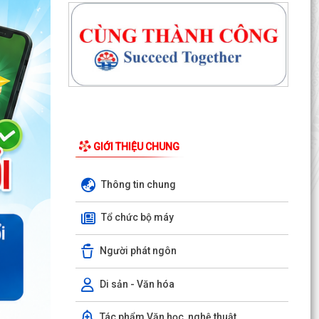
GIỚI THIỆU CHUNG
Thông tin chung
Công văn số 163-CV/BXDĐĐU ngày 06/8/2026
của Ban Xây dựng Đảng Đảng ủy xã An Hưng về
Tổ chức bộ máy
việc điều...
Người phát ngôn
Kế hoạch số 197/KH-UBND ngày 06/8/2026 của
UBND xã An Hưng về việc triển khai hoạt động
chăm sóc...
Di sản - Văn hóa
Công văn số 1487/UBND-VHXH ngày
Tác phẩm Văn học, nghệ thuật