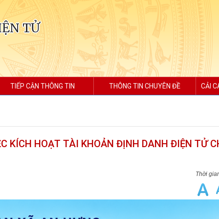
IỆN TỬ
TIẾP CẬN THÔNG TIN
THÔNG TIN CHUYÊN ĐỀ
CẢI C
C KÍCH HOẠT TÀI KHOẢN ĐỊNH DANH ĐIỆN TỬ C