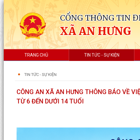
CỔNG THÔNG TIN Đ
XÃ AN HƯNG
TRANG CHỦ
TIN TỨC - SỰ KIỆN
TIN TỨC - SỰ KIỆN
CÔNG AN XÃ AN HƯNG THÔNG BÁO VỀ VIỆ
TỪ 6 ĐẾN DƯỚI 14 TUỔI