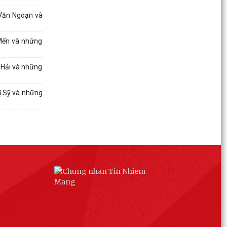
UBND XÃ AN HƯNG NGHE BÁO CÁO TIẾN ĐỘ
 Văn Ngoạn và
GIẢI PHÓNG MẶT BẰNG DỰ ÁN ĐƯỜNG SẮT LÀO
CAI – HÀ NỘI – HẢI...
 Mến và những
Công văn v/v triển khai thực hiện Công văn số
1657/UBND-NVKTGS ngày 30/7/2026 của Ủy
 Hải và những
ban nhân dân...
ị Sỹ và những
HỘI NGHỊ GIAO BAN DƯ LUẬN XÃ HỘI THÁNG
7/2026
Kế hoạch triển khai chương trình EPA- Khóa 15
Kế hoạch tăng cường thực thi hiệu quả Công
ước về quyền của người khuyết tật và các
khuyến nghị phù...
Công văn v/v giải quyết chế độ chính sách đối
với người hoạt động không chuyên trách ở thôn
Kế hoạch triển khai thực hiện một số hoạt động