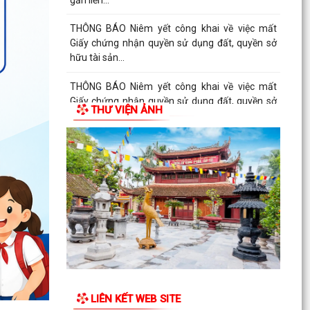
THÔNG BÁO Niêm yết công khai về việc mất
Giấy chứng nhận quyền sử dụng đất, quyền sở
hữu tài sản...
THÔNG BÁO Niêm yết công khai về việc mất
Giấy chứng nhận quyền sử dụng đất, quyền sở
THƯ VIỆN ẢNH
hữu tài sản...
THÔNG BÁO Niêm yết công khai về việc mất
Giấy chứng nhận quyền sử dụng đất, quyền sở
hữu tài sản...
Công văn số 2968/QLD-MP ngày 31/7/2026
của Cục quản lý Dược - Bộ Y tế về việc đình chỉ
lưu hành,...
Công văn v/v đình chỉ lưu hành, thu hồi và tiêu
hủy mỹ phẩm vi phạm
LIÊN KẾT WEB SITE
Công văn v/v thực hiện liên thông dữ liệu khám