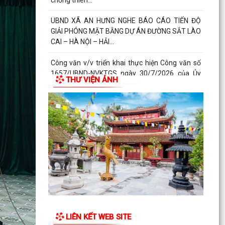
Kế hoạch triển khai thực hiện một số hoạt động
chuyên môn thuộc Chương trình mục tiêu quốc
gia chăm...
XÃ AN HƯNG TẬP TRUNG TRIỂN KHAI PHỔ CẬP
GIÁO DỤC MẦM NON CHO TRẺ EM TỪ 03 ĐẾN
THƯ VIỆN ẢNH
05 TUỔI
ĐOÀN CÔNG TÁC SỞ NÔNG NGHIỆP VÀ MÔI
TRƯỜNG KIỂM TRA HỒ SƠ ĐỀ NGHỊ CẤP KINH
PHÍ HỖ TRỢ TRIỂN KHAI,...
Kế hoạch triển khai thực hiện Chương trình
phòng ngừa và ứng phó với bạo lực trên cơ sở
giới trên...
Kế hoạch thực hiện Chỉ thị số 15-CT/TU ngày
10/7/2026 của Ban Thường vụ Thành ủy Hải
Phòng về nâng...
LIÊN KẾT WEB SITE