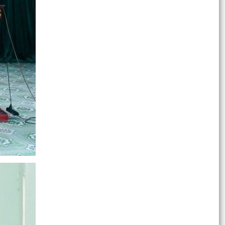
VNeID...
Công văn triển khai thực hiện Chỉ thị số 19/CT-
TTg ngày 12/5/2026 của Thủ tướng Chính phủ
Kế hoạch tăng cường thực thi hiệu quả Công
ước về quyền của người khuyết tật và các
khuyến nghị phù...
Công văn v/v tuyên truyền Kết luận số 51-
KL/TW của Bộ Chính trị và Thông báo số 442-
TB/TU của...
Thông báo về việc công khai địa chỉ và số điện
thoại đường dây nóng tiếp nhận thông tin phản
ánh,...
Thông báo tuyển ứng viên điều dưỡng, nhân
viên chăm sóc đi làm việc tại Nhật Bản theo
chương trình...
QUYẾT ĐỊNH 260/QĐ-UBND Về việc thành lập