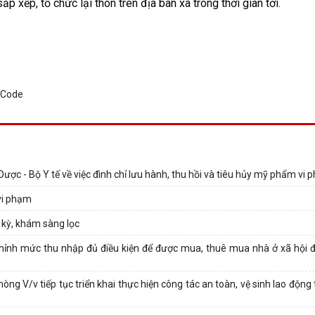
ắp xếp, tổ chức lại thôn trên địa bàn xã trong thời gian tới.
c - Bộ Y tế về việc đình chỉ lưu hành, thu hồi và tiêu hủy mỹ phẩm vi
 vi phạm
 kỳ, khám sàng lọc
ỉnh mức thu nhập đủ điều kiện để được mua, thuê mua nhà ở xã hội đố
V/v tiếp tục triển khai thực hiện công tác an toàn, vệ sinh lao động t