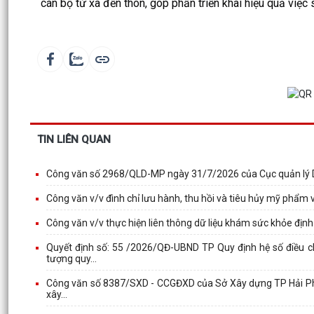
cán bộ từ xã đến thôn, góp phần triển khai hiệu quả việc s
TIN LIÊN QUAN
Công văn số 2968/QLD-MP ngày 31/7/2026 của Cục quản lý Dượ
Công văn v/v đình chỉ lưu hành, thu hồi và tiêu hủy mỹ phẩm
Công văn v/v thực hiện liên thông dữ liệu khám sức khỏe định
Quyết định số: 55 /2026/QĐ-UBND TP Quy định hệ số điều ch
tượng quy...
Công văn số 8387/SXD - CCGĐXD của Sở Xây dựng TP Hải Phòng 
xây...