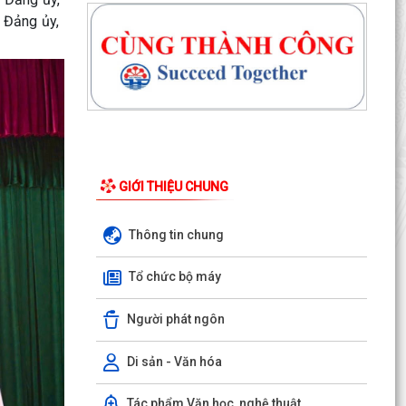
 Đảng ủy,
Công văn v/v thực hiện liên thông dữ liệu khám
sức khỏe định kỳ, khám sàng lọc
Công văn số 186/KH- UBND Triển khai thực hiện
Chương trình quốc gia về an toàn trong sử dụng
điện...
Quyết định số: 55 /2026/QĐ-UBND TP Quy định
hệ số điều chỉnh mức thu nhập đủ điều kiện để
GIỚI THIỆU CHUNG
được mua,...
Thông tin chung
Công văn số 8387/SXD - CCGĐXD của Sở Xây
dựng TP Hải Phòng V/v tiếp tục triển khai thực
Tổ chức bộ máy
hiện công...
Người phát ngôn
Thông báo số 3829/TB-UBND của xã An Hưng
Về việc yêu cầu chấm dứt hành vi vi phạm và
khắc phục hiện...
Di sản - Văn hóa
Công văn số 1472/UBND-KT V/v chủ động rà
Tác phẩm Văn học, nghệ thuật