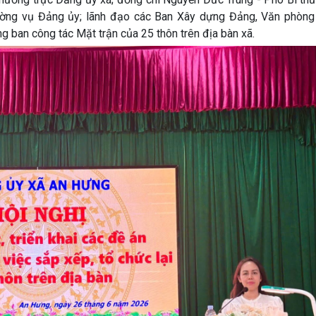
ường vụ Đảng ủy; lãnh đạo các Ban Xây dựng Đảng, Văn phòng
ng ban công tác Mặt trận của 25 thôn trên địa bàn xã.