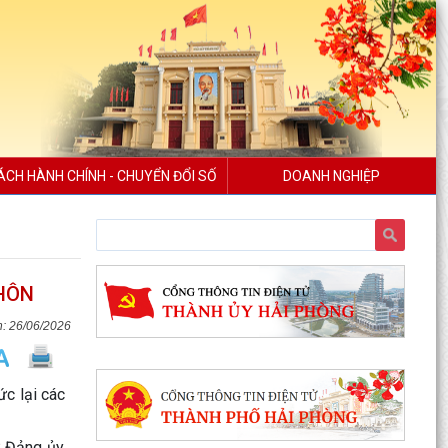
ÁCH HÀNH CHÍNH - CHUYỂN ĐỔI SỐ
DOANH NGHIỆP
THÔN
26/06/2026
Công văn số 2968/QLD-MP ngày 31/7/2026
của Cục quản lý Dược - Bộ Y tế về việc đình chỉ
lưu hành,...
ức lại các
Công văn v/v đình chỉ lưu hành, thu hồi và tiêu
hủy mỹ phẩm vi phạm
 Đảng ủy,