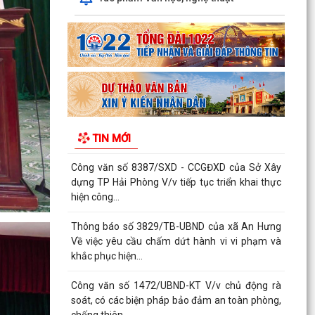
soát, có các biện pháp bảo đảm an toàn phòng,
chống thiên...
UBND XÃ AN HƯNG NGHE BÁO CÁO TIẾN ĐỘ
GIẢI PHÓNG MẶT BẰNG DỰ ÁN ĐƯỜNG SẮT LÀO
CAI – HÀ NỘI – HẢI...
Công văn v/v triển khai thực hiện Công văn số
1657/UBND-NVKTGS ngày 30/7/2026 của Ủy
TIN MỚI
ban nhân dân...
HỘI NGHỊ GIAO BAN DƯ LUẬN XÃ HỘI THÁNG
7/2026
Kế hoạch triển khai chương trình EPA- Khóa 15
Kế hoạch tăng cường thực thi hiệu quả Công
ước về quyền của người khuyết tật và các
khuyến nghị phù...
Công văn v/v giải quyết chế độ chính sách đối
với người hoạt động không chuyên trách ở thôn