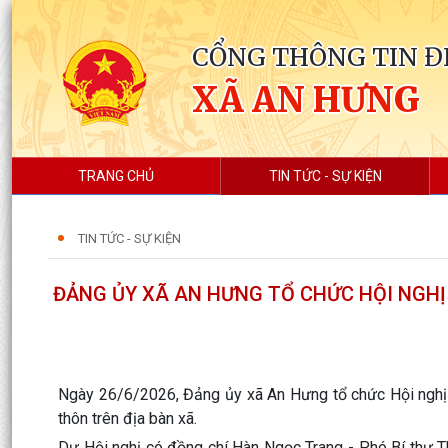
CỔNG THÔNG TIN Đ
XÃ AN HƯNG
TRANG CHỦ
TIN TỨC - SỰ KIỆN
TIN TỨC - SỰ KIỆN
ĐẢNG ỦY XÃ AN HƯNG TỔ CHỨC HỘI NGHỊ 
Ngày 26/6/2026, Đảng ủy xã An Hưng tổ chức Hội nghị quá
thôn trên địa bàn xã.
Dự Hội nghị có đồng chí Hàn Ngọc Trang - Phó Bí thư T