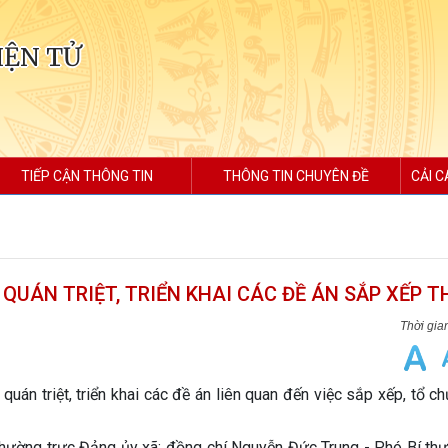
IỆN TỬ
TIẾP CẬN THÔNG TIN
THÔNG TIN CHUYÊN ĐỀ
CẢI C
QUÁN TRIỆT, TRIỂN KHAI CÁC ĐỀ ÁN SẮP XẾP 
n triệt, triển khai các đề án liên quan đến việc sắp xếp, tổ ch
hường trực Đảng ủy xã; đồng chí Nguyễn Đức Trung - Phó Bí thư