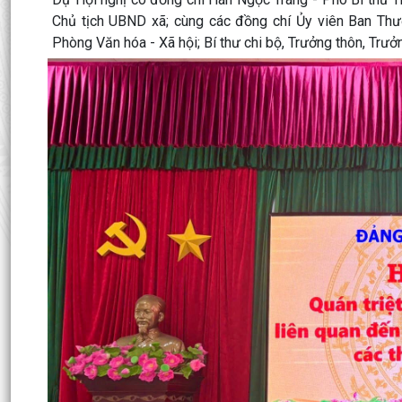
Chủ tịch UBND xã; cùng các đồng chí Ủy viên Ban Th
Phòng Văn hóa - Xã hội; Bí thư chi bộ, Trưởng thôn, Trưở