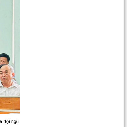
Ban Chỉ đạo thực hiện các Chương trình mục
tiêu quốc gia...
Thông tin về chương trình thu hồi xe CB1000
Hornet (xe nhập khẩu) và xe Rebel 500 & CL500
(xe nhập...
QUYẾT ĐỊNH số 2900/QĐ-UBND ngày
24/7/2026 của UBND TP Hải Phòng Về việc
công bố danh mục thủ tục...
QUYẾT ĐỊNH số 2781/UBND- QĐ ngày
21/7/2026 của UBND TP Hải Phòng Về việc
công bố danh mục thủ tục...
QUYẾT ĐỊNH số 2701/QĐ-UBND ngày 14
/7/2026 của UBND TP Hải Phòng Về việc công
bố danh mục thủ tục...
Công văn 9171/SNNMT-VP ngày 24/7/2026
ủa đội ngũ
của Sở nông nghiệp và môi trường V/v công