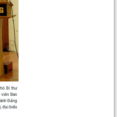
Kế hoạch triển khai thực hiện một số hoạt động
chuyên môn thuộc Chương trình mục tiêu quốc
gia chăm...
XÃ AN HƯNG TẬP TRUNG TRIỂN KHAI PHỔ CẬP
GIÁO DỤC MẦM NON CHO TRẺ EM TỪ 03 ĐẾN
05 TUỔI
ĐOÀN CÔNG TÁC SỞ NÔNG NGHIỆP VÀ MÔI
TRƯỜNG KIỂM TRA HỒ SƠ ĐỀ NGHỊ CẤP KINH
PHÍ HỖ TRỢ TRIỂN KHAI,...
Kế hoạch triển khai thực hiện Chương trình
phòng ngừa và ứng phó với bạo lực trên cơ sở
giới trên...
hó Bí thư
Kế hoạch thực hiện Chỉ thị số 15-CT/TU ngày
 viên Ban
10/7/2026 của Ban Thường vụ Thành ủy Hải
hành Đảng
Phòng về nâng...
; đại biểu
Công văn v/v tập trung triển khai thực hiện phổ