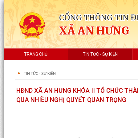
CỔNG THÔNG TIN Đ
XÃ AN HƯNG
TRANG CHỦ
TIN TỨC - SỰ KIỆN
TIN TỨC - SỰ KIỆN
HĐND XÃ AN HƯNG KHÓA II TỔ CHỨC THÀ
QUA NHIỀU NGHỊ QUYẾT QUAN TRỌNG