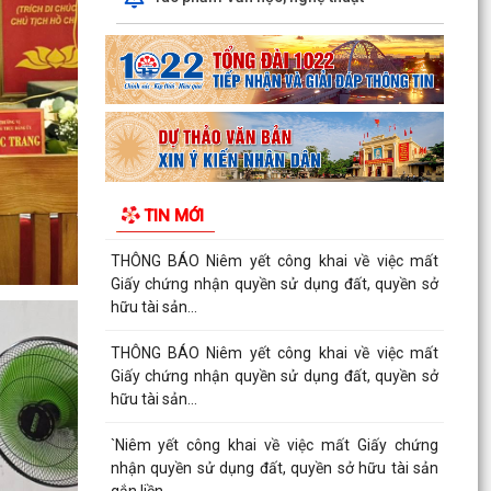
nhận quyền sử dụng đất, quyền sở hữu tài sản
gắn liền...
THÔNG BÁO Niêm yết công khai về việc mất
Giấy chứng nhận quyền sử dụng đất, quyền sở
hữu tài sản...
THÔNG BÁO Niêm yết công khai về việc mất
Giấy chứng nhận quyền sử dụng đất, quyền sở
TIN MỚI
hữu tài sản...
THÔNG BÁO Niêm yết công khai về việc mất
Giấy chứng nhận quyền sử dụng đất, quyền sở
hữu tài sản...
Công văn số 2968/QLD-MP ngày 31/7/2026
của Cục quản lý Dược - Bộ Y tế về việc đình chỉ
lưu hành,...
Công văn v/v đình chỉ lưu hành, thu hồi và tiêu
hủy mỹ phẩm vi phạm