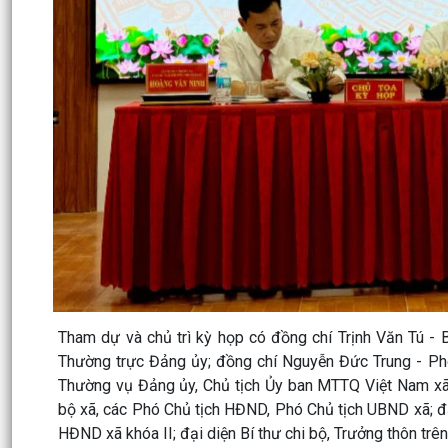
Tham dự và chủ trì kỳ họp có đồng chí Trịnh Văn Tú - 
Thường trực Đảng ủy; đồng chí Nguyễn Đức Trung - Phó
Thường vụ Đảng ủy, Chủ tịch Ủy ban MTTQ Việt Nam xã
bộ xã, các Phó Chủ tịch HĐND, Phó Chủ tịch UBND xã; đại
HĐND xã khóa II; đại diện Bí thư chi bộ, Trưởng thôn trên