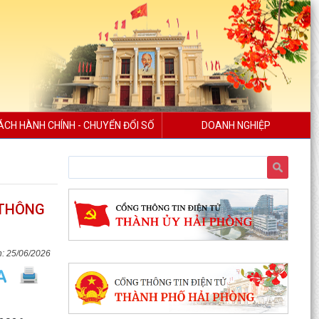
ÁCH HÀNH CHÍNH - CHUYỂN ĐỔI SỐ
DOANH NGHIỆP
 THÔNG
Công văn số 163-CV/BXDĐĐU ngày 06/8/2026
của Ban Xây dựng Đảng Đảng ủy xã An Hưng về
việc điều...
25/06/2026
Kế hoạch số 197/KH-UBND ngày 06/8/2026 của
UBND xã An Hưng về việc triển khai hoạt động
chăm sóc...