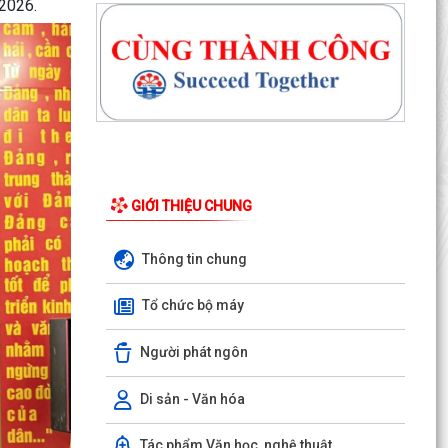
 2026.
Công văn số 1487/UBND-VHXH ngày
06/8/2026 của UBND xã An Hưng về việc tăng
cường công tác truyền...
THÔNG BÁO Niêm yết công khai về việc mất
Giấy chứng nhận quyền sử dụng đất, quyền sở
hữu tài sản...
Thông báo Niêm yết công khai về việc mất Giấy
chứng nhận quyền sử dụng đất, quyền sở hữu
GIỚI THIỆU CHUNG
tài sản...
Thông tin chung
THÔNG BÁO Niêm yết công khai về việc mất
Giấy chứng nhận quyền sử dụng đất, quyền sở
Tổ chức bộ máy
hữu tài sản...
Người phát ngôn
THÔNG BÁO Niêm yết công khai về việc mất
Giấy chứng nhận quyền sử dụng đất, quyền sở
hữu tài sản...
Di sản - Văn hóa
`Niêm yết công khai về việc mất Giấy chứng
Tác phẩm Văn học, nghệ thuật