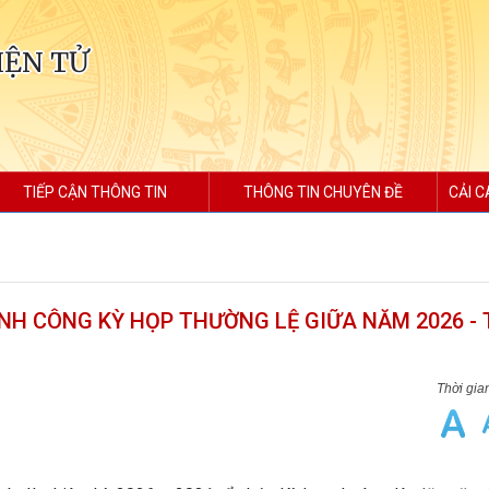
IỆN TỬ
TIẾP CẬN THÔNG TIN
THÔNG TIN CHUYÊN ĐỀ
CẢI C
NH CÔNG KỲ HỌP THƯỜNG LỆ GIỮA NĂM 2026 -