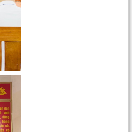
Công văn triển khai thực hiện Chỉ thị số 19/CT-
TTg ngày 12/5/2026 của Thủ tướng Chính phủ
Kế hoạch tăng cường thực thi hiệu quả Công
ước về quyền của người khuyết tật và các
khuyến nghị phù...
Công văn v/v tuyên truyền Kết luận số 51-
KL/TW của Bộ Chính trị và Thông báo số 442-
TB/TU của...
Thông báo về việc công khai địa chỉ và số điện
thoại đường dây nóng tiếp nhận thông tin phản
ánh,...
Thông báo tuyển ứng viên điều dưỡng, nhân
viên chăm sóc đi làm việc tại Nhật Bản theo
chương trình...
QUYẾT ĐỊNH 260/QĐ-UBND Về việc thành lập
Ban Chỉ đạo thực hiện các Chương trình mục