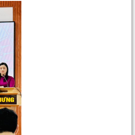
cập giáo dục mầm non cho trẻ em từ 03 đến 05
tuổi...
THÔNG BÁO TUYỂN CHỌN THỰC TẬP SINH NỮ
ĐI THỰC TẬP KỸ THUẬT TẠI NHẬT BẢN ĐỢT II
NĂM 2026
UBND XÃ AN HƯNG TỔ CHỨC HỘI NGHỊ ĐÁNH
GIÁ KẾT QUẢ THỰC HIỆN NHIỆM VỤ THÁNG 7,
TRIỂN KHAI NHIỆM VỤ...
UBND XÃ AN HƯNG TỔ CHỨC LỄ CHÀO CỜ
THÁNG 8 NĂM 2026
Kế hoạch tổ chức khám sức khoẻ định kỳ hoặc
khám sàng lọc miễn phí cho người dân trên địa
bàn xã An...
Kế hoạch triển khai chiến dịch 100 ngày tạo lập,
cập nhật Sổ sức khoẻ điện tử trên ứng dụng
VNeID...