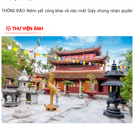
THÔNG BÁO Niêm yết công khai về việc mất Giấy chứng nhận quyền
sử dụng đất, quyền sở hữu tài sản...
THƯ VIỆN ẢNH
Công văn số 2968/QLD-MP ngày 31/7/2026 của Cục quản lý Dược -
Bộ Y tế về việc đình chỉ lưu hành,...
Công văn v/v đình chỉ lưu hành, thu hồi và tiêu hủy mỹ phẩm vi phạm
Công văn v/v thực hiện liên thông dữ liệu khám sức khỏe định kỳ,
khám sàng lọc
Công văn số 186/KH- UBND Triển khai thực hiện Chương trình quốc gia
về an toàn trong sử dụng điện...
Quyết định số: 55 /2026/QĐ-UBND TP Quy định hệ số điều chỉnh mức
thu nhập đủ điều kiện để được mua,...
Công văn số 8387/SXD - CCGĐXD của Sở Xây dựng TP Hải Phòng V/v
tiếp tục triển khai thực hiện công...