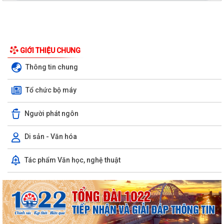
GIỚI THIỆU CHUNG
Thông tin chung
Tổ chức bộ máy
Người phát ngôn
Di sản - Văn hóa
Công văn số 163-CV/BXDĐĐU ngày 06/8/2026 của Ban Xây dựng
Tác phẩm Văn học, nghệ thuật
Đảng Đảng ủy xã An Hưng về việc điều...
Kế hoạch số 197/KH-UBND ngày 06/8/2026 của UBND xã An Hưng về
việc triển khai hoạt động chăm sóc...
Công văn số 1487/UBND-VHXH ngày 06/8/2026 của UBND xã An