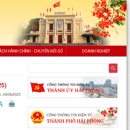
cập giáo dục mầm non cho trẻ em từ 03 đến 05
tuổi...
THÔNG BÁO TUYỂN CHỌN THỰC TẬP SINH NỮ
ĐI THỰC TẬP KỸ THUẬT TẠI NHẬT BẢN ĐỢT II
NĂM 2026
UBND XÃ AN HƯNG TỔ CHỨC HỘI NGHỊ ĐÁNH
GIÁ KẾT QUẢ THỰC HIỆN NHIỆM VỤ THÁNG 7,
ÁCH HÀNH CHÍNH - CHUYỂN ĐỔI SỐ
DOANH NGHIỆP
TRIỂN KHAI NHIỆM VỤ...
UBND XÃ AN HƯNG TỔ CHỨC LỄ CHÀO CỜ
THÁNG 8 NĂM 2026
25)
QUYẾT ĐỊNH 260/QĐ-UBND Về việc thành lập
Ban Chỉ đạo thực hiện các Chương trình mục
26/09/2025
tiêu quốc gia...
Thông tin về chương trình thu hồi xe CB1000
Hornet (xe nhập khẩu) và xe Rebel 500 & CL500
(xe nhập...