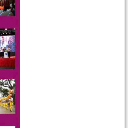
VIỆC CHẤP HÀNH CÁC QUY ĐỊNH CỦA PHÁP
LUẬT VỀ AN TOÀN, VỆ SINH...
Công văn 1349/UBND-KT của UBND xã An Hưng
ngày 23 tháng 7 năm 2026 về việc triển khai
Nghị định số...
ĐỘI CẢNH SÁT ĐƯỜNG THỦY SỐ 2 THĂM, TẶNG
QUÀ GIA ĐÌNH NGƯỜI CÓ CÔNG TRÊN ĐỊA BÀN
XÃ AN HƯNG
Công văn số 1387/UBND-KT của UBND xã An
Hưng ngày 23 tháng 7 năm 2026 V/v triển khai
Thông tư số...