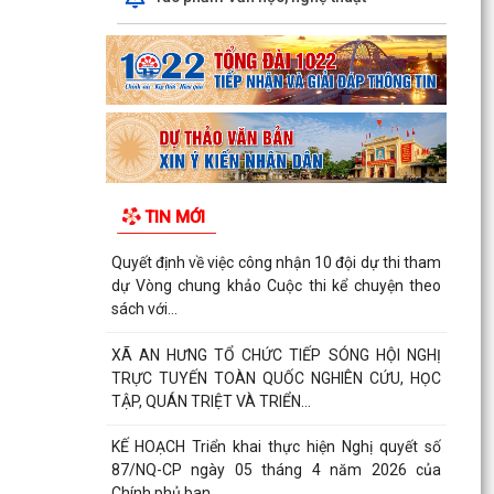
TẢNG "BÌNH DÂN HỌC VỤ SỐ" TRÊN TOÀN
THÀNH PHỐ
Về việc đẩy mạnh tuyên truyền các giải pháp
đấu tranh, ngăn chặn, xử lý hành vi xâm phạm
quyền sở...
Quyết định 827/QĐ-UBND xã An Hưng ngày 24
tháng 7 năm 2026 về việc Thành lập mô hình
TIN MỚI
“Toàn dân xã...
Quyết định về việc công nhận 10 đội dự thi tham
dự Vòng chung khảo Cuộc thi kể chuyện theo
sách với...
XÃ AN HƯNG TỔ CHỨC TIẾP SÓNG HỘI NGHỊ
TRỰC TUYẾN TOÀN QUỐC NGHIÊN CỨU, HỌC
TẬP, QUÁN TRIỆT VÀ TRIỂN...
KẾ HOẠCH Triển khai thực hiện Nghị quyết số
87/NQ-CP ngày 05 tháng 4 năm 2026 của
Chính phủ ban...