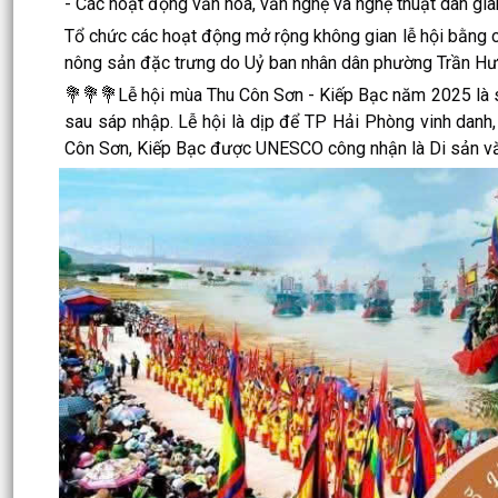
- Các hoạt động văn hóa, văn nghệ và nghệ thuật dân gia
Tổ chức các hoạt động mở rộng không gian lễ hội bằng cá
nông sản đặc trưng do Uỷ ban nhân dân phường Trần Hư
💐💐💐Lễ hội mùa Thu Côn Sơn - Kiếp Bạc năm 2025 là s
sau sáp nhập. Lễ hội là dịp để TP Hải Phòng vinh danh
Côn Sơn, Kiếp Bạc được UNESCO công nhận là Di sản văn