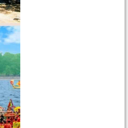
Kế hoạch phát động phong trào thi đua “Đẩy
mạnh cải cách hành chính trên địa bàn xã An
Hưng giai...
TỌA ĐÀM “CÂU CHUYỆN THỜI HOA LỬA – TIẾP
LỬA TRUYỀN THỐNG, VỮNG BƯỚC TƯƠNG LAI”
HỘI KHUYẾN HỌC XÃ AN HƯNG TRIỂN KHAI
NHIỆM VỤ TRỌNG TÂM VÀ KIỆN TOÀN TỔ CHỨC
HỘI
CẬP NHẬT KẾT QUẢ GIẢI BÓNG ĐÁ THIẾU NHI HÈ
NĂM 2026
Kết quả trận đấu chiều ngày 26/7/2026 trong
khuôn khổ Giải bóng đá Thiếu nhi hè năm 2026
TỔ CHỨC COPION - HÀN QUỐC TRAO TẶNG
PHÒNG HỌC THÔNG MINH VÀ PHÒNG HỌC TIN
HỌC CHO TRƯỜNG TIỂU HỌC...
Kết quả trận đấu chiều 25/7/2026