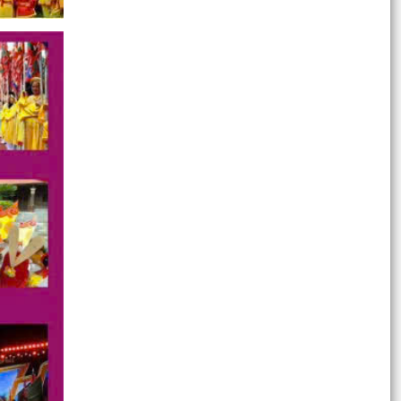
XÃ AN HƯNG KHAI MẠC GIẢI BÓNG ĐÁ THIẾU
NHI - HÈ 2026
ĐẢNG ỦY – HĐND – UBND – UỶ BAN MTTQVN
XÃ AN HƯNG TỔ CHỨC LỄ DÂNG HƯƠNG TRI ÂN
CÁC MẸ VIỆT NAM ANH...
Kế hoạch thực hiện Chỉ thị số 04-CT/TW ngày
17/3/2026 của Ban Bí thư về tăng cường sự
lãnh đạo của...
Thông báo Kết luận của Phó Chủ tịch UBND xã
tại Hội nghị triển khai nhiệm vụ chuẩn bị tổ chức
Lễ...
Công văn số 437-CV/ĐU về việc triển khai thực
hiện Chỉ thị số 06-CT/TW, ngày 06/6/2026 của
Bộ chính...
XÃ AN HƯNG BAN HÀNH KẾ HOẠCH KIỂM TRA