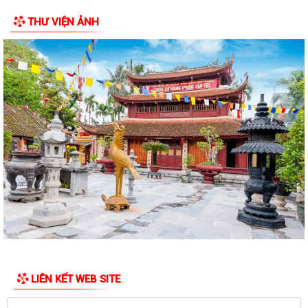
THƯ VIỆN ẢNH
Thông báo về việc làm lại giấy ủy quyền lĩnh trợ cấp cho các đối tượng
Bảo trợ xã hội và bổ sung...
Công văn số 2968/QLD-MP ngày 31/7/2026 của Cục quản lý Dược -
Bộ Y tế về việc đình chỉ lưu hành,...
Công văn v/v đình chỉ lưu hành, thu hồi và tiêu hủy mỹ phẩm vi phạm
Công văn v/v thực hiện liên thông dữ liệu khám sức khỏe định kỳ,
khám sàng lọc
Công văn số 186/KH- UBND Triển khai thực hiện Chương trình quốc gia
về an toàn trong sử dụng điện...
Quyết định số: 55 /2026/QĐ-UBND TP Quy định hệ số điều chỉnh mức
thu nhập đủ điều kiện để được mua,...
Công văn số 8387/SXD - CCGĐXD của Sở Xây dựng TP Hải Phòng V/v
LIÊN KẾT WEB SITE
tiếp tục triển khai thực hiện công...