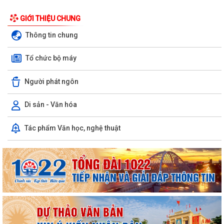
GIỚI THIỆU CHUNG
Thông tin chung
Tổ chức bộ máy
Người phát ngôn
Di sản - Văn hóa
Công văn số 163-CV/BXDĐĐU ngày 06/8/2026 của Ban Xây dựng
Tác phẩm Văn học, nghệ thuật
Đảng Đảng ủy xã An Hưng về việc điều...
Kế hoạch số 197/KH-UBND ngày 06/8/2026 của UBND xã An Hưng về
việc triển khai hoạt động chăm sóc...
Công văn số 1487/UBND-VHXH ngày 06/8/2026 của UBND xã An
Hưng về việc tăng cường công tác truyền...
THÔNG BÁO Niêm yết công khai về việc mất Giấy chứng nhận quyền