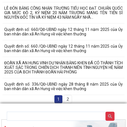
LỄ ĐÓN BẰNG CÔNG NHẬN TRƯỜNG TIỂU HỌC ĐẠT CHUẨN QUỐC
GIA MỨC ĐỘ 2, KỶ NIỆM 20 NĂM TRƯỜNG MANG TÊN TIẾN SĨ
NGUYỄN ĐỐC TÍN VÀ KỶ NIỆM 43 NĂM NGÀY NHÀ...
Quyết định số: 660/QĐ-UBND ngày 12 tháng 11 năm 2025 của Ủy
ban nhân dân xã An Hưng về việc khen thưởng
Quyết định số: 660 /QĐ-UBND ngày 12 tháng 11 năm 2025 của Ủy
ban nhân dân xã An Hưng về việc khen thưởng
ĐOÀN XÃ AN HƯNG VINH DỰ NHẬN BẰNG KHEN ĐÃ CÓ THÀNH TÍCH
XUẤT SẮC TRONG CHIẾN DỊCH THANH NIÊN TÌNH NGUYỆN HÈ NĂM
2025 CỦA BCH THÀNH ĐOÀN HẢI PHÒNG
Quyết định số: 336/QĐ-UBND ngày 28 tháng 8 năm 2025 của Ủy
ban nhân dân xã An Hưng về việc khen thưởng
1
2