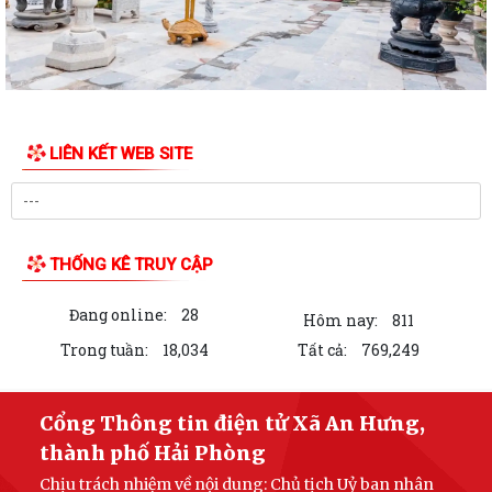
SỐ" TRÊN TOÀN THÀNH PHỐ
Về việc đẩy mạnh tuyên truyền các giải pháp đấu tranh, ngăn chặn, xử
lý hành vi xâm phạm quyền sở...
Quyết định 827/QĐ-UBND xã An Hưng ngày 24 tháng 7 năm 2026 về
LIÊN KẾT WEB SITE
việc Thành lập mô hình “Toàn dân xã...
Quyết định về việc công nhận 10 đội dự thi tham dự Vòng chung khảo
Cuộc thi kể chuyện theo sách với...
THỐNG KÊ TRUY CẬP
XÃ AN HƯNG TỔ CHỨC TIẾP SÓNG HỘI NGHỊ TRỰC TUYẾN TOÀN
QUỐC NGHIÊN CỨU, HỌC TẬP, QUÁN TRIỆT VÀ TRIỂN...
Đang online:
28
Hôm nay:
811
KẾ HOẠCH Triển khai thực hiện Nghị quyết số 87/NQ-CP ngày 05 tháng
Trong tuần:
18,034
Tất cả:
769,249
4 năm 2026 của Chính phủ ban...
Đại biểu HĐND thành phố Hải Phòng đã biểu quyết thông qua 24 nghị
Cổng Thông tin điện tử Xã An Hưng,
quyết
thành phố Hải Phòng
XÃ AN HƯNG ĐẨY MẠNH PHÁT TRIỂN VĂN HÓA ĐỌC
Chịu trách nhiệm về nội dung: Chủ tịch Uỷ ban nhân