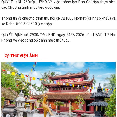
QUYẾT ĐỊNH 260/QĐ-UBND Về việc thành lập Ban Chỉ đạo thực hiện
các Chương trình mục tiêu quốc gia...
Thông tin về chương trình thu hồi xe CB1000 Hornet (xe nhập khẩu) và
xe Rebel 500 & CL500 (xe nhập...
QUYẾT ĐỊNH số 2900/QĐ-UBND ngày 24/7/2026 của UBND TP Hải
Phòng Về việc công bố danh mục thủ tục...
QUYẾT ĐỊNH số 2781/UBND- QĐ ngày 21/7/2026 của UBND TP Hải
THƯ VIỆN ẢNH
Phòng Về việc công bố danh mục thủ tục...
QUYẾT ĐỊNH số 2701/QĐ-UBND ngày 14 /7/2026 của UBND TP Hải
Phòng Về việc công bố danh mục thủ tục...
Công văn 9171/SNNMT-VP ngày 24/7/2026 của Sở nông nghiệp và
môi trường V/v công khai danh mục thủ...
UBND XÃ AN HƯNG TỔ CHỨC HỘI NGHỊ XÉT DUYỆT ĐỐI TƯỢNG
HƯỞNG CHÍNH SÁCH HỖ TRỢ THEO NGHỊ QUYẾT SỐ...
HẢI PHÒNG TRIỂN KHAI HỌC TẬP TRÊN NỀN TẢNG "BÌNH DÂN HỌC VỤ