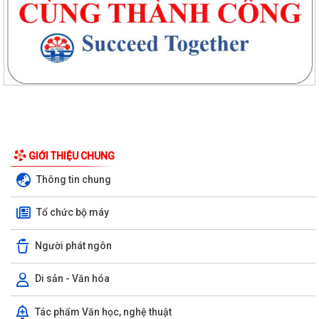
GIỚI THIỆU CHUNG
Thông tin chung
Tổ chức bộ máy
Người phát ngôn
Di sản - Văn hóa
XÃ AN HƯNG TẬP TRUNG TRIỂN KHAI PHỔ CẬP GIÁO DỤC MẦM NON
Tác phẩm Văn học, nghệ thuật
CHO TRẺ EM TỪ 03 ĐẾN 05 TUỔI