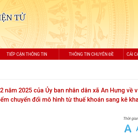
IỆN TỬ
TIẾP CẬN THÔNG TIN
THÔNG TIN CHUYÊN ĐỀ
CẢI C
2 năm 2025 của Ủy ban nhân dân xã An Hưng về v
điểm chuyển đổi mô hình từ thuế khoán sang kê kha