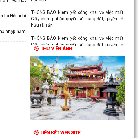
THÔNG BÁO Niêm yết công khai về việc mất
 tại Hội nghị
Giấy chứng nhận quyền sử dụng đất, quyền sở
hữu tài sản...
 thu nhập năm
THÔNG BÁO Niêm yết công khai về việc mất
Giấy chứng nhận quyền sử dụng đất, quyền sở
THƯ VIỆN ẢNH
hữu tài sản...
THÔNG BÁO Niêm yết công khai về việc mất
Giấy chứng nhận quyền sử dụng đất, quyền sở
hữu tài sản...
Công văn số 2968/QLD-MP ngày 31/7/2026
của Cục quản lý Dược - Bộ Y tế về việc đình chỉ
lưu hành,...
Công văn v/v đình chỉ lưu hành, thu hồi và tiêu
hủy mỹ phẩm vi phạm
LIÊN KẾT WEB SITE
Công văn v/v thực hiện liên thông dữ liệu khám