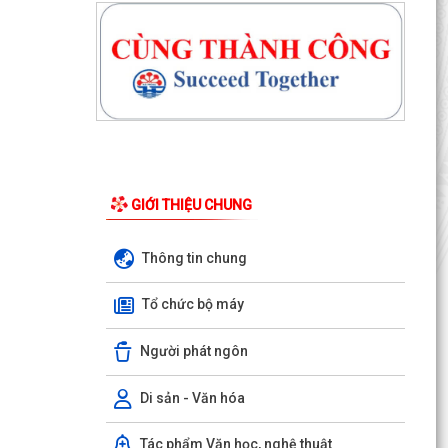
GIỚI THIỆU CHUNG
Thông tin chung
Công văn số 163-CV/BXDĐĐU ngày 06/8/2026
của Ban Xây dựng Đảng Đảng ủy xã An Hưng về
Tổ chức bộ máy
việc điều...
Người phát ngôn
Kế hoạch số 197/KH-UBND ngày 06/8/2026 của
UBND xã An Hưng về việc triển khai hoạt động
chăm sóc...
Di sản - Văn hóa
Công văn số 1487/UBND-VHXH ngày
Tác phẩm Văn học, nghệ thuật