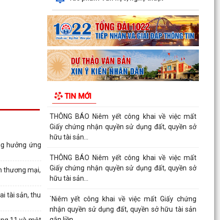
06/8/2026 của UBND xã An Hưng về việc tăng
cường công tác truyền...
THÔNG BÁO Niêm yết công khai về việc mất
Giấy chứng nhận quyền sử dụng đất, quyền sở
hữu tài sản...
Thông báo Niêm yết công khai về việc mất Giấy
chứng nhận quyền sử dụng đất, quyền sở hữu
TIN MỚI
tài sản...
THÔNG BÁO Niêm yết công khai về việc mất
Giấy chứng nhận quyền sử dụng đất, quyền sở
hữu tài sản...
ng hưởng ứng
THÔNG BÁO Niêm yết công khai về việc mất
Giấy chứng nhận quyền sử dụng đất, quyền sở
n thương mại,
hữu tài sản...
 tài sản, thu
`Niêm yết công khai về việc mất Giấy chứng
nhận quyền sử dụng đất, quyền sở hữu tài sản
gắn liền...
áng 11 và một