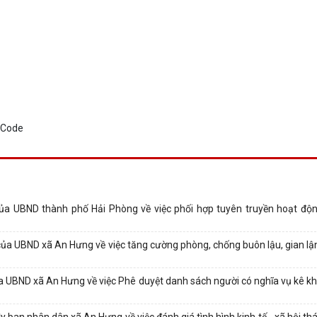
a UBND thành phố Hải Phòng về việc phối hợp tuyên truyền hoạt độ
a UBND xã An Hưng về việc tăng cường phòng, chống buôn lậu, gian lậ
BND xã An Hưng về việc Phê duyệt danh sách người có nghĩa vụ kê khai
an nhân dân xã An Hưng về việc đánh giá tình hình kinh tế - xã hội th