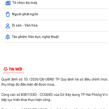
Tổ chức bộ máy
Công văn v/v thực hiện liên thông dữ liệu khám sức khỏe định kỳ,
khám sàng lọc
Người phát ngôn
Công văn số 186/KH- UBND Triển khai thực hiện Chương trình quốc gia
về an toàn trong sử dụng điện...
Di sản - Văn hóa
Quyết định số: 55 /2026/QĐ-UBND TP Quy định hệ số điều chỉnh mức
Tác phẩm Văn học, nghệ thuật
thu nhập đủ điều kiện để được mua,...
Công văn số 8387/SXD - CCGĐXD của Sở Xây dựng TP Hải Phòng V/v
tiếp tục triển khai thực hiện công...
Thông báo số 3829/TB-UBND của xã An Hưng Về việc yêu cầu chấm
dứt hành vi vi phạm và khắc phục hiện...
Công văn số 1472/UBND-KT V/v chủ động rà soát, có các biện pháp
bảo đảm an toàn phòng, chống thiên...
UBND XÃ AN HƯNG NGHE BÁO CÁO TIẾN ĐỘ GIẢI PHÓNG MẶT BẰNG
TIN MỚI
DỰ ÁN ĐƯỜNG SẮT LÀO CAI – HÀ NỘI – HẢI...