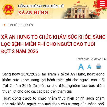
CỔNG THÔNG TIN ĐIỆN TỬ
XÃ AN HƯNG
TIN TỨC - SỰ KIỆN
XÃ AN HƯNG TỔ CHỨC KHÁM SỨC KHỎE, SÀNG
LỌC BỆNH MIỄN PHÍ CHO NGƯỜI CAO TUỔI
ĐỢT 2 NĂM 2026
20/06/2026
Sáng ngày 20/6/2026, tại Trạm Y tế xã An Hưng, hoạt động
khám sức khỏe, sàng lọc bệnh miễn phí cho người cao tuổi
đợt 2 năm 2026 đã diễn ra chu đáo, nghiêm túc, bảo đảm
thuận lợi cho các cụ, các bác đến tham gia.
Hoạt động được tổ chức nhằm thực hiện chính sách chăm
sóc sức khỏe người cao tuổi theo chủ trương của thành phố.