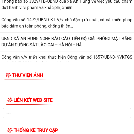
Công văn v/v triển khai thực hiện Công văn số 1657/UBND-NVKTGS
ngày 30/7/2026 của Ủy ban nhân dân...
HỘI NGHỊ GIAO BAN DƯ LUẬN XÃ HỘI THÁNG 7/2026
Kế hoạch triển khai chương trình EPA- Khóa 15
Kế hoạch tăng cường thực thi hiệu quả Công ước về quyền của người
khuyết tật và các khuyến nghị phù...
Công văn v/v giải quyết chế độ chính sách đối với người hoạt động
không chuyên trách ở thôn
Kế hoạch triển khai thực hiện một số hoạt động chuyên môn thuộc
Chương trình mục tiêu quốc gia chăm...
XÃ AN HƯNG TẬP TRUNG TRIỂN KHAI PHỔ CẬP GIÁO DỤC MẦM NON
CHO TRẺ EM TỪ 03 ĐẾN 05 TUỔI
THƯ VIỆN ẢNH
ĐOÀN CÔNG TÁC SỞ NÔNG NGHIỆP VÀ MÔI TRƯỜNG KIỂM TRA HỒ SƠ
ĐỀ NGHỊ CẤP KINH PHÍ HỖ TRỢ TRIỂN KHAI,...