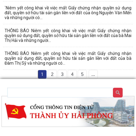
`Niêm yết công khai về việc mất Giấy chứng nhận quyền sử dụng
đất, quyền sở hữu tài sản gắn liền với đất của ông Nguyễn Văn Mến
và những người có...
THÔNG BÁO Niêm yết công khai về việc mất Giấy chứng nhận
Công văn số 163-CV/BXDĐĐU ngày 06/8/2026 của Ban Xây dựng
quyền sử dụng đất, quyền sở hữu tài sản gắn liền với đất của bà Mai
Thị Hải và những người...
Đảng Đảng ủy xã An Hưng về việc điều...
THÔNG BÁO Niêm yết công khai về việc mất Giấy chứng nhận
Kế hoạch số 197/KH-UBND ngày 06/8/2026 của UBND xã An Hưng về
quyền sử dụng đất, quyền sở hữu tài sản gắn liền với đất của bà
việc triển khai hoạt động chăm sóc...
Đàm Thị Sỹ và những người có...
Công văn số 1487/UBND-VHXH ngày 06/8/2026 của UBND xã An
1
2
3
4
5
...
Hưng về việc tăng cường công tác truyền...
THÔNG BÁO Niêm yết công khai về việc mất Giấy chứng nhận quyền
sử dụng đất, quyền sở hữu tài sản...
Thông báo Niêm yết công khai về việc mất Giấy chứng nhận quyền sử
dụng đất, quyền sở hữu tài sản...
THÔNG BÁO Niêm yết công khai về việc mất Giấy chứng nhận quyền